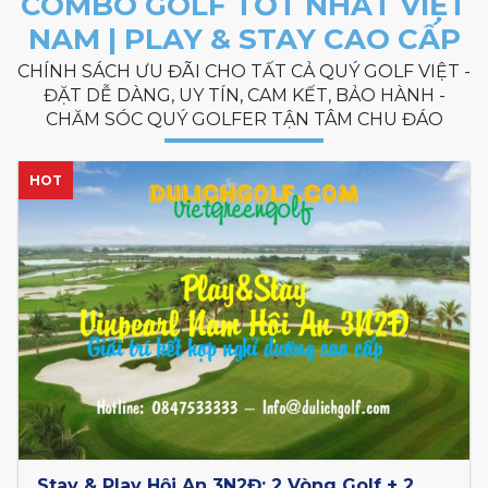
COMBO GOLF TỐT NHẤT VIỆT
NAM | PLAY & STAY CAO CẤP
CHÍNH SÁCH ƯU ĐÃI CHO TẤT CẢ QUÝ GOLF VIỆT -
ĐẶT DỄ DÀNG, UY TÍN, CAM KẾT, BẢO HÀNH -
CHĂM SÓC QUÝ GOLFER TẬN TÂM CHU ĐÁO
HOT
Stay & Play Hội An 3N2Đ: 2 Vòng Golf + 2