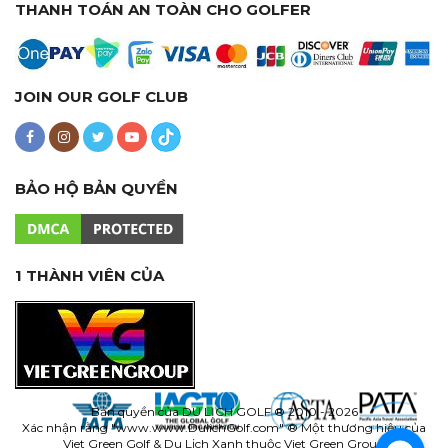
THANH TOÁN AN TOÀN CHO GOLFER
JOIN OUR GOLF CLUB
BẢO HỘ BẢN QUYỀN
1 THÀNH VIÊN CỦA
Bản quyền của
DU LỊCH GOLF
® 2010 - 2026
Xác nhận rằng "www.
www.DulichGolf.com
" ® Một thương hiệu của
Viet Green Golf & Du Lịch Xanh thuộc Viet Green Group