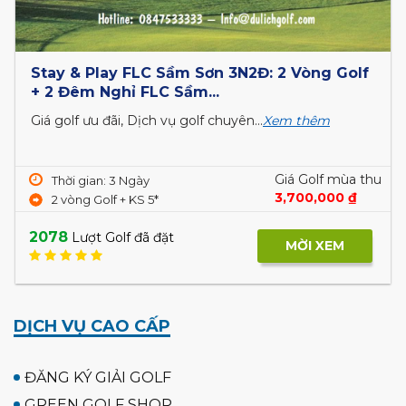
Stay & Play FLC Sầm Sơn 3N2Đ: 2 Vòng Golf
+ 2 Đêm Nghỉ FLC Sầm...
Giá golf ưu đãi, Dịch vụ golf chuyên...
Xem thêm
Giá Golf mùa thu
Thời gian: 3 Ngày
3,700,000 ₫
2 vòng Golf + KS 5*
2078
Lượt Golf đã đặt
MỜI XEM
DỊCH VỤ CAO CẤP
ĐĂNG KÝ GIẢI GOLF
GREEN GOLF SHOP