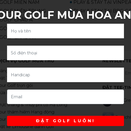
GOLF MIỀN NAM
PLAY & STAY TẠI VINPE
GOLF MIỀN TRUNG
PLAY & STAY TẠI BRG G
OUR GOLF MÙA HOA A
GOLF CHÂU Á
GOLF CHÂU ÂU
GOLF CHÂU MỸ
DỊCH VỤ GOLF MÙA THU
NEWSLETT
ảng giá Golf mới
ặt Tee-Time giá rẻ
our Golf trọn gói
ĐẶT TEE-TI
ửa hàng Golf uy tín
VietGre
rực thăng & Thuỷ phi cơ Hạ Long
our thám hiểm Hang động
DuLichG
our du thuyền 5 sao
ĐẶT GOLF LUÔN!
ặt xe Limousine đánh Golf