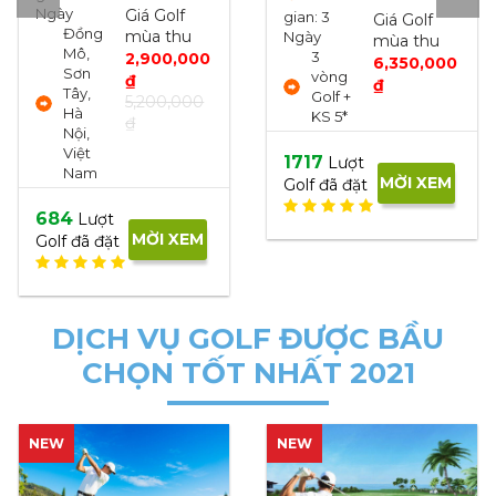
gian: 3
gian: 3
Giá Golf
Giá Golf
Ngày
Ngày
mùa thu
mùa thu
3
2
6,350,000
4,300,000
vòng
vòng
₫
₫
Golf +
Golf +
KS 5*
KS 5*
1717
1694
Lượt
Lượt
MỜI XEM
MỜI XEM
Golf đã đặt
Golf đã đặt
DỊCH VỤ GOLF ĐƯỢC BẦU
CHỌN TỐT NHẤT 2021
NEW