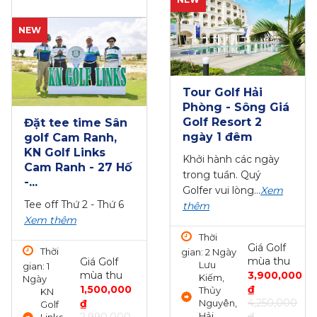
NEW
Tee-off Sono
Tee off Sky Lake
Belle Hải Phòng -
Golf & Resort Hà
18 hố - cuối tuần
Nội - 18 hố - cuối
tuần
Khởi hành thứ bảy và
Khởi hành thứ bảy -
chủ nhật
Xem thêm
chủ nhật
Xem thêm
Thời
Giá Golf
Giá Golf
gian: 1 Ngày
Thời
mùa thu
mùa thu
Lưu
gian: 1 Ngày
2,300,000
3,000,000
Kiếm,
Chương
₫
₫
Thủy
Mỹ, Hà
2,500,000
3,250,000
Nguyên,
Nội
₫
Hải
₫
Phòng