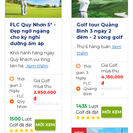
Sân Sông Bé Golf
Đặt tee off Hilltop
Resort 18 hố
Valley Golf Club -
trong tuần
18 hố - cuối tuần
Từ thứ 2 đến thứ 6
Khởi hành thứ bảy,
Xem thêm
chủ nhật
Xem thêm
Thời gian: 1
Thời
Giá Golf
Ngày
gian: 1
Giá Golf
mùa thu
77 Binh
Ngày
mùa thu
1,950,000
Duong
Dân
2,000,000
₫
Boulevard,
Hạ, Kỳ
₫
2,350,000
Lai Thieu
Sơn,
2,250,000 ₫
₫
Ward,
Hòa
Thuan An...
Bình
1849
1858
Lượt
Lượt
MỜI XEM
MỜI XEM
Golf đã đặt
Golf đã đặt