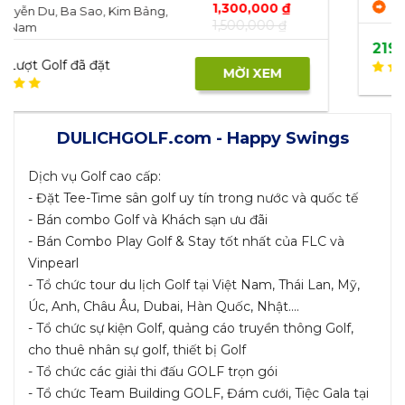
1,780,000 ₫
BRG Legend Hills Golf & Resort
1,980,000 ₫
Sóc Sơn Hà...
1963
Lượt Golf đã đặt
MỜI XEM
DULICHGOLF.com - Happy Swings
Dịch vụ Golf cao cấp:
- Đặt Tee-Time sân golf uy tín trong nước và quốc tế
- Bán combo Golf và Khách sạn ưu đãi
- Bán Combo Play Golf & Stay tốt nhất của FLC và
Vinpearl
- Tổ chức tour du lịch Golf tại Việt Nam, Thái Lan, Mỹ,
Úc, Anh, Châu Âu, Dubai, Hàn Quốc, Nhật....
- Tổ chức sự kiện Golf, quảng cáo truyền thông Golf,
cho thuê nhân sự golf, thiết bị Golf
- Tổ chức các giải thi đấu GOLF trọn gói
- Tổ chức Team Building GOLF, Đám cưới, Tiệc Gala tại