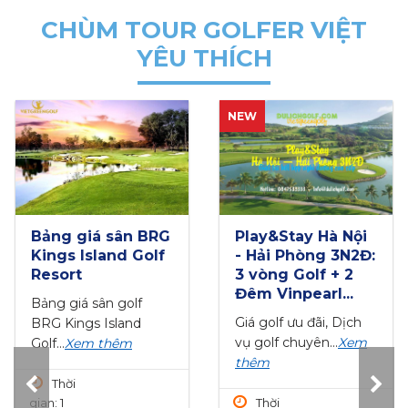
CHÙM TOUR GOLFER VIỆT
YÊU THÍCH
NEW
HOT
Play&Stay Hà Nội
Play&Stay Hạ
- Hải Phòng 3N2Đ:
Long - Móng Cái
3 vòng Golf + 2
3N2Đ: 2 Vòng Golf
Đêm Vinpearl...
+ 2 Đêm Khách...
Giá golf ưu đãi, Dịch
Giá golf ưu đãi, Dịch
vụ golf chuyên...
Xem
vụ golf chuyên...
Xem
thêm
thêm
Thời
Thời