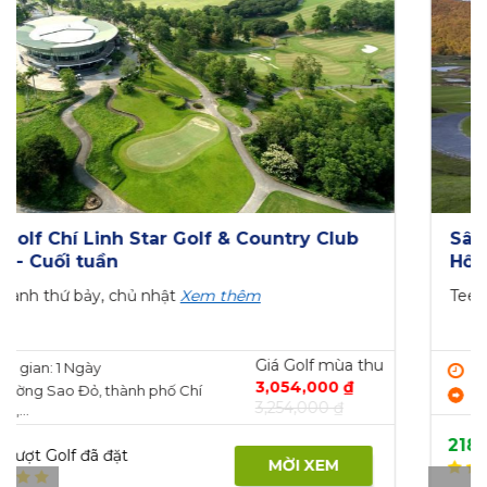
Sân Golf Twin Doves tiêu chuẩn 27 lỗ cuối
tuần giá ưu đãi
Cuối tuần
Xem thêm
Giá Golf mùa thu
Thời gian: 1 Ngày
2,000,000 ₫
368 Đ. Trần Ngọc Lên, Định Hoà,
2,600,000 ₫
Thủ...
1765
Lượt Golf đã đặt
MỜI XEM