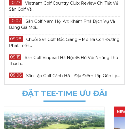
10:27
Vietnam Golf Country Club: Review Chi Tiết Về
Sân Golf Và...
10:07
Sân Golf Nam Hội An: Khám Phá Dịch Vụ Và
Bảng Giá Mới...
09:28
Chuỗi Sân Golf Bắc Giang – Mở Ra Con Đường
Phát Triển...
09:15
Sân Golf Vinpearl Hà Nội 36 Hố Với Những Thử
Thách...
09:06
Sân Tập Golf Cảnh Hồ – Địa Điểm Tập Gôn Lý...
ĐẶT TEE-TIME ƯU ĐÃI
NEW