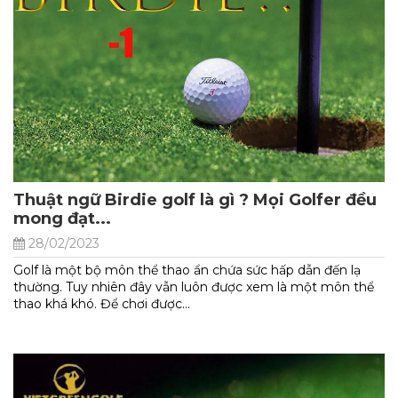
Thuật ngữ Birdie golf là gì ? Mọi Golfer đều
mong đạt...
28/02/2023
Golf là một bộ môn thể thao ẩn chứa sức hấp dẫn đến lạ
thường. Tuy nhiên đây vẫn luôn được xem là một môn thể
thao khá khó. Để chơi được...