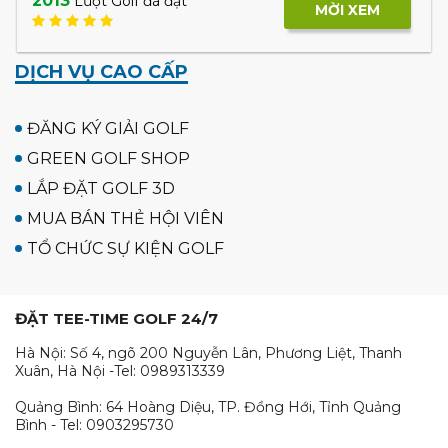
2013
Lượt Golf đã đặt
MỜI XEM
DỊCH VỤ CAO CẤP
ĐĂNG KÝ GIẢI GOLF
GREEN GOLF SHOP
LẮP ĐẶT GOLF 3D
MUA BÁN THẺ HỘI VIÊN
TỔ CHỨC SỰ KIỆN GOLF
ĐẶT TEE-TIME GOLF 24/7
Hà Nội: Số 4, ngõ 200 Nguyễn Lân, Phương Liệt, Thanh
Xuân, Hà Nội -Tel: 0989313339
Quảng Bình: 64 Hoàng Diệu, TP. Đồng Hới, Tỉnh Quảng
Bình - Tel: 0903295730