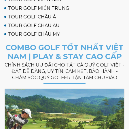
TOUR GOLF MIỀN TRUNG
TOUR GOLF CHÂU Á
TOUR GOLF CHÂU ÂU
TOUR GOLF CHÂU MỸ
COMBO GOLF TỐT NHẤT VIỆT
NAM | PLAY & STAY CAO CẤP
CHÍNH SÁCH ƯU ĐÃI CHO TẤT CẢ QUÝ GOLF VIỆT -
ĐẶT DỄ DÀNG, UY TÍN, CAM KẾT, BẢO HÀNH -
CHĂM SÓC QUÝ GOLFER TẬN TÂM CHU ĐÁO