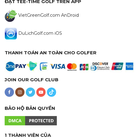
ĐẶT TEE-TIME GOLF TRÊN APP
VietGreenGolf.com AnDroid
DuLichGolf.com iOS
THANH TOÁN AN TOÀN CHO GOLFER
JOIN OUR GOLF CLUB
BẢO HỘ BẢN QUYỀN
1 THÀNH VIÊN CỦA