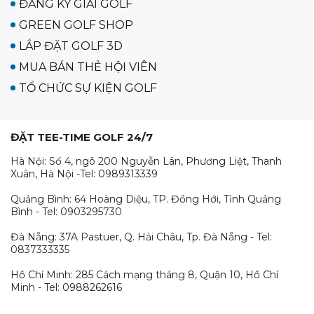
ĐĂNG KÝ GIẢI GOLF
GREEN GOLF SHOP
LẮP ĐẶT GOLF 3D
MUA BÁN THẺ HỘI VIÊN
TỔ CHỨC SỰ KIỆN GOLF
ĐẶT TEE-TIME GOLF 24/7
Hà Nội: Số 4, ngõ 200 Nguyễn Lân, Phương Liệt, Thanh
Xuân, Hà Nội -Tel: 0989313339
Quảng Bình: 64 Hoàng Diệu, TP. Đồng Hới, Tỉnh Quảng
Bình - Tel: 0903295730
Đà Nẵng: 37A Pastuer, Q. Hải Châu, Tp. Đà Nẵng - Tel:
0837333335
Hồ Chí Minh: 285 Cách mạng tháng 8, Quận 10, Hồ Chí
Minh - Tel: 0988262616