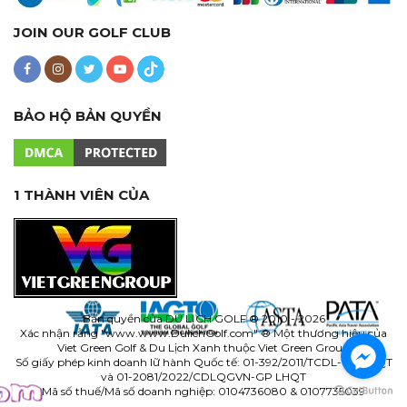
JOIN OUR GOLF CLUB
BẢO HỘ BẢN QUYỀN
1 THÀNH VIÊN CỦA
Bản quyền của
DU LỊCH GOLF
® 2010 - 2026
Xác nhận rằng "www.
www.DulichGolf.com
" ® Một thương hiệu của
Viet Green Golf & Du Lịch Xanh thuộc Viet Green Group
Số giấy phép kinh doanh lữ hành Quốc tế: 01-392/2011/TCDL-GP LHQT
và 01-2081/2022/CDLQGVN-GP LHQT
Mã số thuế/Mã số doanh nghiệp: 0104736080 & 0107735039