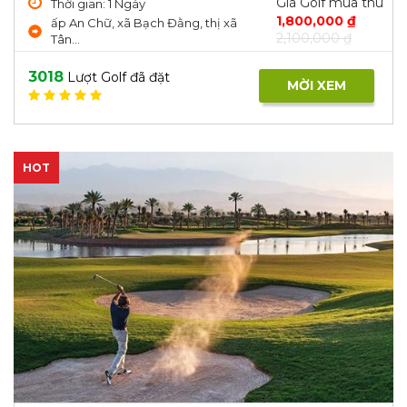
Giá Golf mùa thu
Thời gian: 1 Ngày
1,800,000 ₫
ấp An Chữ, xã Bạch Đằng, thị xã
2,100,000 ₫
Tân...
3018
Lượt Golf đã đặt
MỜI XEM
HOT