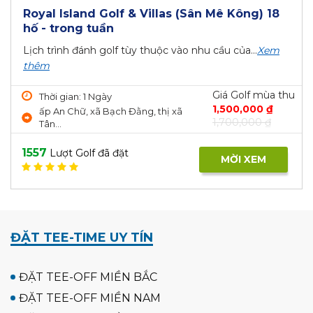
Royal Island Golf & Villas (Sân Mê Kông) 18
hố - trong tuần
Lịch trình đánh golf tùy thuộc vào nhu cầu của...
Xem
thêm
Giá Golf mùa thu
Thời gian: 1 Ngày
1,500,000 ₫
ấp An Chữ, xã Bạch Đằng, thị xã
1,700,000 ₫
Tân...
1557
Lượt Golf đã đặt
MỜI XEM
ĐẶT TEE-TIME UY TÍN
ĐẶT TEE-OFF MIỀN BẮC
ĐẶT TEE-OFF MIỀN NAM