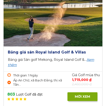
Bảng giá sân Royal Island Golf & Villas
Bảng giá Sân golf Mekong, Royal Island Golf &...
Xem
thêm
Giá Golf mùa thu
Thời gian: 1 Ngày
1,715,000 ₫
Ấp An Chữ, xã Bạch Đằng, thị xã
2,450,000 ₫
Tân...
803
Lượt Golf đã đặt
MỜI XEM