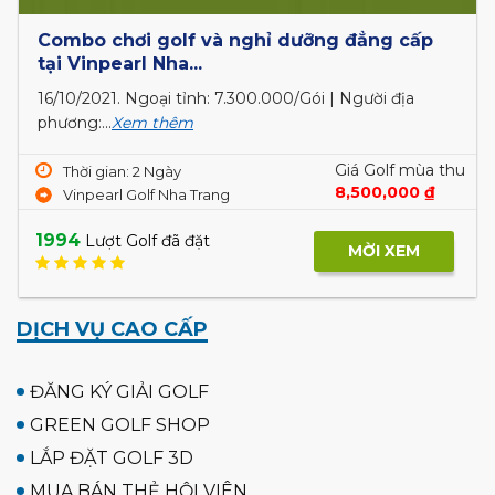
Combo chơi golf và nghỉ dưỡng đẳng cấp
tại Vinpearl Nha...
16/10/2021
. Ngoại tỉnh: 7.300.000/Gói | Người địa
phương:...
Xem thêm
Giá Golf mùa thu
Thời gian: 2 Ngày
8,500,000 ₫
Vinpearl Golf Nha Trang
1994
Lượt Golf đã đặt
MỜI XEM
DỊCH VỤ CAO CẤP
ĐĂNG KÝ GIẢI GOLF
GREEN GOLF SHOP
LẮP ĐẶT GOLF 3D
MUA BÁN THẺ HỘI VIÊN