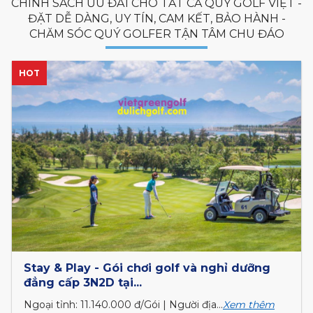
CHÍNH SÁCH ƯU ĐÃI CHO TẤT CẢ QUÝ GOLF VIỆT -
ĐẶT DỄ DÀNG, UY TÍN, CAM KẾT, BẢO HÀNH -
CHĂM SÓC QUÝ GOLFER TẬN TÂM CHU ĐÁO
HOT
Stay & Play - Gói chơi golf và nghỉ dưỡng
đẳng cấp 3N2D tại...
Ngoại tỉnh: 11.140.000 đ/Gói | Người địa...
Xem thêm