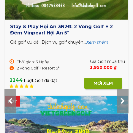
Stay & Play Hội An 3N2Đ: 2 Vòng Golf + 2
Đêm Vinpearl Hội An 5*
Giá golf ưu đãi, Dịch vụ golf chuyên...
Xem thêm
Giá Golf mùa thu
Thời gian: 3 Ngày
3,950,000 ₫
2 vòng Golf + Resort 5*
2244
Lượt Golf đã đặt
MỜI XEM
HOT