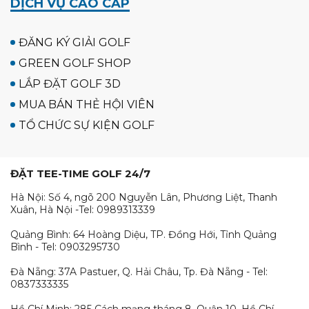
DỊCH VỤ CAO CẤP
ĐĂNG KÝ GIẢI GOLF
GREEN GOLF SHOP
LẮP ĐẶT GOLF 3D
MUA BÁN THẺ HỘI VIÊN
TỔ CHỨC SỰ KIỆN GOLF
ĐẶT TEE-TIME GOLF 24/7
Hà Nội: Số 4, ngõ 200 Nguyễn Lân, Phương Liệt, Thanh
Xuân, Hà Nội -Tel: 0989313339
Quảng Bình: 64 Hoàng Diệu, TP. Đồng Hới, Tỉnh Quảng
Bình - Tel: 0903295730
Đà Nẵng: 37A Pastuer, Q. Hải Châu, Tp. Đà Nẵng - Tel:
0837333335
Hồ Chí Minh: 285 Cách mạng tháng 8, Quận 10, Hồ Chí