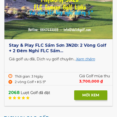
Stay & Play FLC Sầm Sơn 3N2Đ: 2 Vòng Golf
+ 2 Đêm Nghỉ FLC Sầm...
Giá golf ưu đãi, Dịch vụ golf chuyên...
Xem thêm
Giá Golf mùa thu
Thời gian: 3 Ngày
3,700,000 ₫
2 vòng Golf + KS 5*
2068
Lượt Golf đã đặt
MỜI XEM