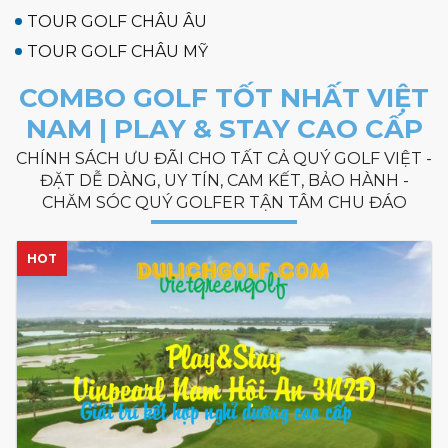
TOUR GOLF CHÂU ÂU
TOUR GOLF CHÂU MỸ
COMBO GOLF TỐT NHẤT VIỆT
NAM | PLAY & STAY CAO CẤP
CHÍNH SÁCH ƯU ĐÃI CHO TẤT CẢ QUÝ GOLF VIỆT -
ĐẶT DỄ DÀNG, UY TÍN, CAM KẾT, BẢO HÀNH -
CHĂM SÓC QUÝ GOLFER TẬN TÂM CHU ĐÁO
HOT