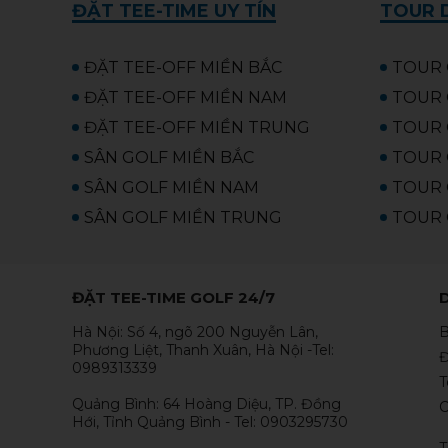
ĐẶT TEE-TIME UY TÍN
TOUR D
ĐẶT TEE-OFF MIỀN BẮC
TOUR 
ĐẶT TEE-OFF MIỀN NAM
TOUR 
ĐẶT TEE-OFF MIỀN TRUNG
TOUR 
SÂN GOLF MIỀN BẮC
TOUR 
SÂN GOLF MIỀN NAM
TOUR 
SÂN GOLF MIỀN TRUNG
TOUR 
ĐẶT TEE-TIME GOLF 24/7
Hà Nội: Số 4, ngõ 200 Nguyễn Lân,
B
Phương Liệt, Thanh Xuân, Hà Nội -Tel:
Đ
0989313339
T
Quảng Bình: 64 Hoàng Diệu, TP. Đồng
C
Hới, Tỉnh Quảng Bình - Tel: 0903295730
T