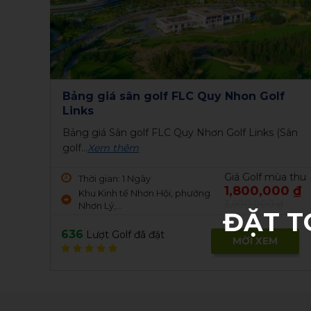
Bảng giá sân golf FLC Quy Nhon Golf
Links
Bảng giá Sân golf FLC Quy Nhơn Golf Links (Sân
golf...
Xem thêm
Giá Golf mùa thu
Thời gian: 1 Ngày
1,800,000 ₫
Khu Kinh tế Nhơn Hội, phường
3,600,000 ₫
Nhơn Lý,...
ĐẶT T
636
Lượt Golf đã đặt
MỜI XEM