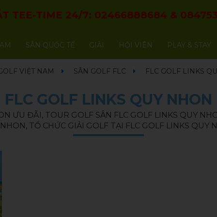
T TEE-TIME 24/7:
02466888684
&
084753
NAM
SÂN QUỐC TẾ
GIẢI
HỘI VIÊN
PLAY & STAY
GOLF VIỆT NAM
SÂN GOLF FLC
FLC GOLF LINKS Q
FLC GOLF LINKS QUY NHON
ON ƯU ĐÃI, TOUR GOLF SÂN FLC GOLF LINKS QUY NHON
NHON, TỔ CHỨC GIẢI GOLF TẠI FLC GOLF LINKS QUY