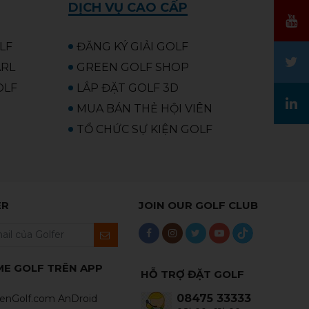
DỊCH VỤ CAO CẤP
OLF
ĐĂNG KÝ GIẢI GOLF
ARL
GREEN GOLF SHOP
OLF
LẮP ĐẶT GOLF 3D
MUA BÁN THẺ HỘI VIÊN
TỔ CHỨC SỰ KIỆN GOLF
ER
JOIN OUR GOLF CLUB
ME GOLF TRÊN APP
HỖ TRỢ ĐẶT GOLF
08475 33333
enGolf.com AnDroid