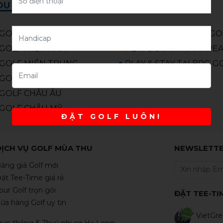
U LỊCH GOLF
VIP STAY & GOLF
GOLF MIỀN BẮC
PLAY & STAY TẠI FLC G
GOLF MIỀN NAM
PLAY & STAY TẠI VINPE
GOLF MIỀN TRUNG
PLAY & STAY TẠI BRG G
GOLF CHÂU Á
GOLF CHÂU ÂU
GOLF CHÂU MỸ
ĐẶT GOLF LUÔN!
DỊCH VỤ GOLF MÙA THU
NEWSLETT
ảng giá Golf mới
ặt Tee-Time giá rẻ
our Golf trọn gói
ĐẶT TEE-TI
ửa hàng Golf uy tín
VietGre
rực thăng & Thuỷ phi cơ Hạ Long