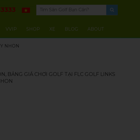
3333
VVIP
SHOP
XE
BLOG
ABOUT
UY NHON
, BẢNG GIÁ CHƠI GOLF TẠI FLC GOLF LINKS
 NHON