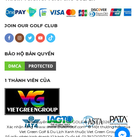
JOIN OUR GOLF CLUB
BẢO HỘ BẢN QUYỀN
1 THÀNH VIÊN CỦA
Bản quyền của
DU LỊCH GOLF
® 2010 - 2026
Xác nhận rằng "www.
www.DulichGolf.com
" ® Một thương hiệu của
Viet Green Golf & Du Lịch Xanh thuộc Viet Green Group
Số giấy phép kinh doanh lữ hành Quốc tế: 01-392/2011/TCDL-GP LHQT