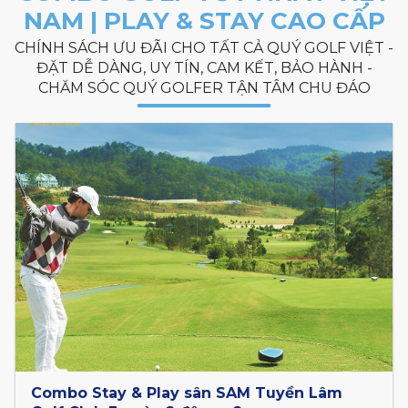
NAM | PLAY & STAY CAO CẤP
CHÍNH SÁCH ƯU ĐÃI CHO TẤT CẢ QUÝ GOLF VIỆT -
ĐẶT DỄ DÀNG, UY TÍN, CAM KẾT, BẢO HÀNH -
CHĂM SÓC QUÝ GOLFER TẬN TÂM CHU ĐÁO
Combo Stay & Play sân SAM Tuyền Lâm