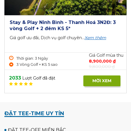
Stay & Play Ninh Bình - Thanh Hoá 3N2Đ: 3
vòng Golf + 2 đêm KS 5*
Giá golf ưu đãi, Dịch vụ golf chuyên...
Xem thêm
Giá Golf mùa thu
Thời gian: 3 Ngày
8,900,000 ₫
3 Vòng Golf + KS 5 sao
9,800,000 ₫
2033
Lượt Golf đã đặt
MỜI XEM
ĐẶT TEE-TIME UY TÍN
ĐẶT TEE-OFF MIỀN BẮC