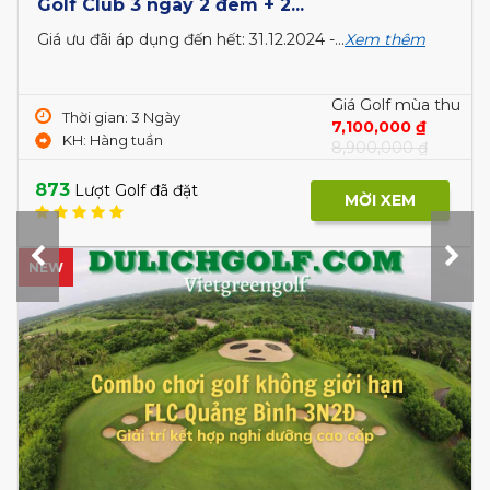
Golf Club 3 ngày 2 đêm + 2...
Giá ưu đãi áp dụng đến hết: 31.12.2024 -...
Xem thêm
Giá Golf mùa thu
Thời gian: 3 Ngày
7,100,000 ₫
KH: Hàng tuần
8,900,000 ₫
873
Lượt Golf đã đặt
MỜI XEM
NEW