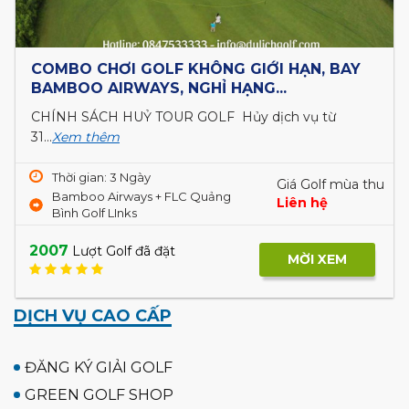
COMBO CHƠI GOLF KHÔNG GIỚI HẠN, BAY
BAMBOO AIRWAYS, NGHỈ HẠNG...
CHÍNH SÁCH HUỶ TOUR GOLF Hủy dịch vụ từ
31...
Xem thêm
Thời gian: 3 Ngày
Giá Golf mùa thu
Bamboo Airways + FLC Quảng
Liên hệ
Bình Golf LInks
2007
Lượt Golf đã đặt
MỜI XEM
DỊCH VỤ CAO CẤP
ĐĂNG KÝ GIẢI GOLF
GREEN GOLF SHOP