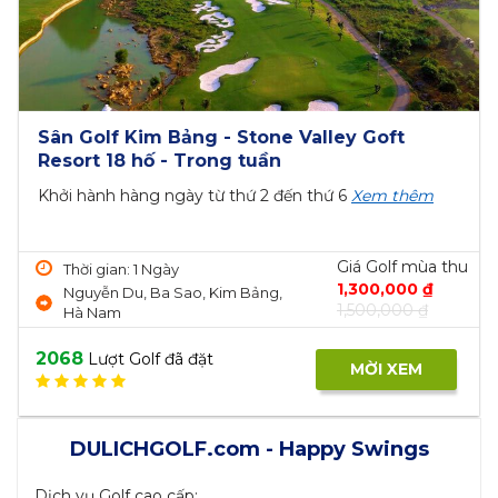
BRG Legend Hills Golf & Resort - sân golf 18
hố ngày thường
Khởi hành hàng ngày từ thứ hai - thứ...
Xem thêm
Giá Golf mùa thu
Thời gian: 1 Ngày
1,780,000 ₫
BRG Legend Hills Golf & Resort
1,980,000 ₫
Sóc Sơn Hà...
1964
Lượt Golf đã đặt
MỜI XEM
DULICHGOLF.com - Happy Swings
Dịch vụ Golf cao cấp: