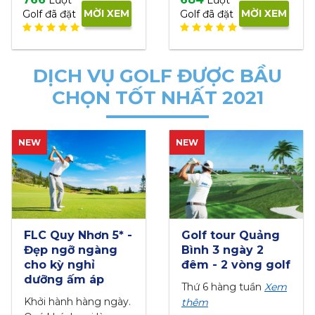
DỊCH VỤ GOLF ĐƯỢC BẦU
CHỌN TỐT NHẤT 2021
NEW
g
Sân Sông Bé Golf
Đặt tee off Hill
Resort 18 hố
Valley Golf Club
lf
trong tuần
18 hố - cuối tuầ
em
Từ thứ 2 đến thứ 6
Khởi hành thứ bảy,
Xem thêm
chủ nhật
Xem thê