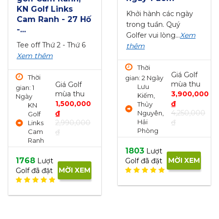
18 hố - cuối tuần
Nội - 18 hố - cuố
tuần
Khởi hành thứ bảy và
Khởi hành thứ bảy -
chủ nhật
Xem thêm
m
chủ nhật
Xem thê
Thời
Giá Golf
Giá Gol
gian: 1 Ngày
Thời
mùa thu
mùa t
Lưu
lf
gian: 1 Ngày
2,300,000
3,000
Kiếm,
hu
Chương
₫
₫
Thủy
,000
Mỹ, Hà
2,500,000
3,250,
Nguyên,
Nội
₫
Hải
₫
,000
Phòng
1437
Lượt
MỜI X
1326
Lượt
Golf đã đặt
MỜI XEM
Golf đã đặt
EM