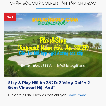
CHĂM SÓC QUÝ GOLFER TẬN TÂM CHU ĐÁO
HOT
Play&Stay Quy Nhơn 2N1Đ: 1 vòng Golf FLC +
1 Đêm FLC Quy Nhơn Luxury...
Giá golf ưu đãi, Dịch vụ golf chuyên...
Xem thêm