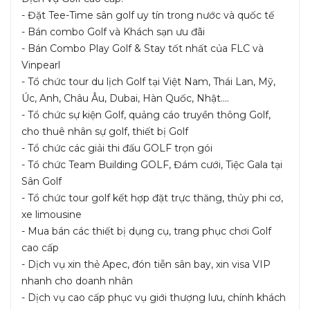
- Đặt Tee-Time sân golf uy tín trong nước và quốc tế
- Bán combo Golf và Khách sạn ưu đãi
- Bán Combo Play Golf & Stay tốt nhất của FLC và
Vinpearl
- Tổ chức tour du lịch Golf tại Việt Nam, Thái Lan, Mỹ,
Úc, Anh, Châu Âu, Dubai, Hàn Quốc, Nhật....
- Tổ chức sự kiện Golf, quảng cáo truyền thông Golf,
cho thuê nhân sự golf, thiết bị Golf
- Tổ chức các giải thi đấu GOLF trọn gói
- Tổ chức Team Building GOLF, Đám cưới, Tiệc Gala tại
Sân Golf
- Tổ chức tour golf kết hợp đặt trực thăng, thủy phi cơ,
xe limousine
- Mua bán các thiết bị dụng cụ, trang phục chơi Golf
cao cấp
- Dịch vụ xin thẻ Apec, đón tiễn sân bay, xin visa VIP
nhanh cho doanh nhân
- Dịch vụ cao cấp phục vụ giới thượng lưu, chính khách