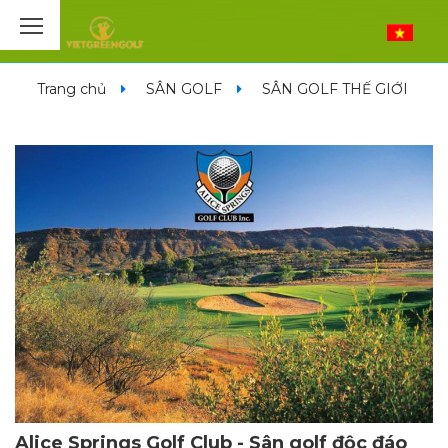
Trang chủ
SÂN GOLF
SÂN GOLF THẾ GIỚI
Alice Springs Golf Club - Sân golf độc đáo