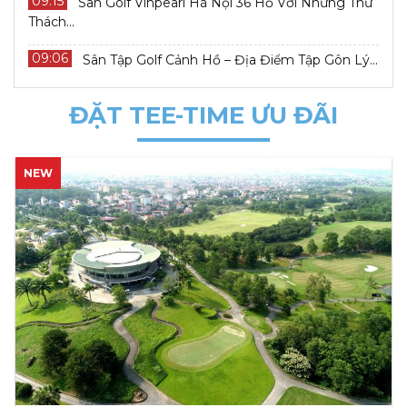
09:15
Sân Golf Vinpearl Hà Nội 36 Hố Với Những Thử
Thách...
09:06
Sân Tập Golf Cảnh Hồ – Địa Điểm Tập Gôn Lý...
ĐẶT TEE-TIME ƯU ĐÃI
NEW