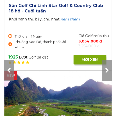
Sân Golf Twin Doves tiêu chuẩn 27 lỗ cuối
tuần giá ưu đãi
Cuối tuần
Xem thêm
Giá Golf mùa thu
Thời gian: 1 Ngày
2,000,000 ₫
368 Đ. Trần Ngọc Lên, Định Hoà,
2,600,000 ₫
Thủ...
1765
Lượt Golf đã đặt
MỜI XEM
NEW