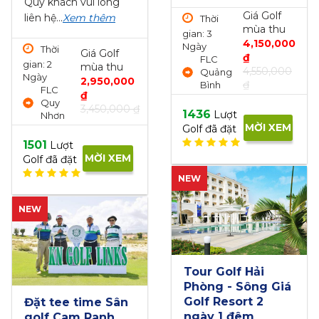
Thời gian: 1
Thời
Giá Golf
u
Ngày
gian: 1
Giá Golf
mùa thu
000
77 Binh
Ngày
mùa th
1,950,000
Duong
Dân
2,000,
₫
00
Boulevard,
Hạ, Kỳ
₫
2,350,000
Lai Thieu
Sơn,
2,250,0
₫
Ward,
Hòa
Thuan An...
Bình
EM
1849
1859
Lượt
Lượt
MỜI XEM
MỜI X
Golf đã đặt
Golf đã đặt
NEW
iá
Tee-off Sono
Tee off Sky Lak
Belle Hải Phòng -
Golf & Resort H