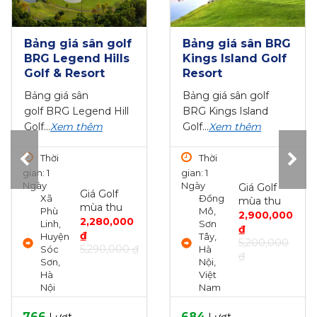
Play&Stay Hà Nội
Play&Stay Hạ
- Hải Phòng 3N2Đ:
Long - Móng Cái
3 vòng Golf + 2
3N2Đ: 2 Vòng Golf
Đêm Vinpearl...
+ 2 Đêm Khách...
Giá golf ưu đãi, Dịch
Giá golf ưu đãi, Dịch
vụ golf chuyên...
Xem
vụ golf chuyên...
Xem
thêm
thêm
Thời
Thời
gian: 3
gian: 3
Giá Golf
Giá Golf
Ngày
Ngày
mùa thu
mùa thu
3
2
6,350,000
4,300,000
vòng
vòng
₫
₫
Golf +
Golf +
KS 5*
KS 5*
1718
1694
Lượt
Lượt
MỜI XEM
MỜI XEM
Golf đã đặt
Golf đã đặt