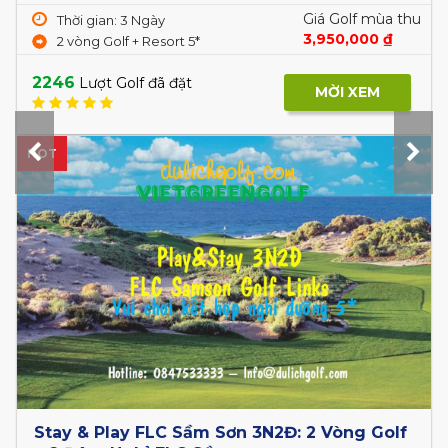
Giá Golf mùa thu
Thời gian: 3 Ngày
2,850,000 ₫
Cát Tiến, Thành phố Quy Nhơn,
3,250,000 ₫
Bình Định
1985
Lượt Golf đã đặt
MỜI XEM
HOT