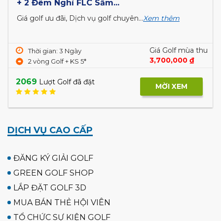
Stay & Play Ninh Bình - Thanh Hoá 3N2Đ: 3
vòng Golf + 2 đêm KS 5*
Giá golf ưu đãi, Dịch vụ golf chuyên...
Xem thêm
Giá Golf mùa thu
Thời gian: 3 Ngày
8,900,000 ₫
3 Vòng Golf + KS 5 sao
9,800,000 ₫
2037
Lượt Golf đã đặt
MỜI XEM
DỊCH VỤ CAO CẤP
ĐĂNG KÝ GIẢI GOLF
GREEN GOLF SHOP
LẮP ĐẶT GOLF 3D
MUA BÁN THẺ HỘI VIÊN
TỔ CHỨC SỰ KIỆN GOLF