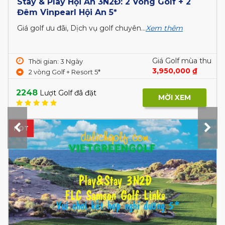
Stay & Play Hội An 3N2Đ: 2 Vòng Golf + 2
Đêm Vinpearl Hội An 5*
Giá golf ưu đãi, Dịch vụ golf chuyên...
Xem thêm
Giá Golf mùa thu
Thời gian: 3 Ngày
3,950,000 ₫
2 vòng Golf + Resort 5*
2248
Lượt Golf đã đặt
MỜI XEM
HOT