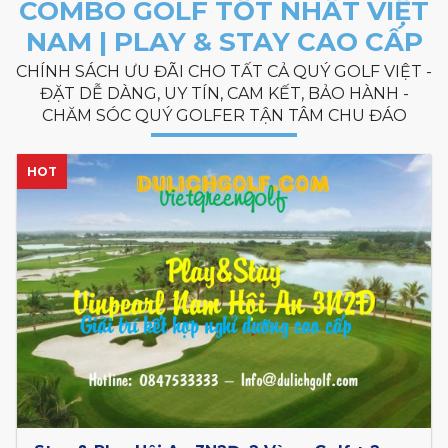
COMBO GOLF TỐT NHẤT VIỆT
NAM | PLAY & STAY CAO CẤP
CHÍNH SÁCH ƯU ĐÃI CHO TẤT CẢ QUÝ GOLF VIỆT -
ĐẶT DỄ DÀNG, UY TÍN, CAM KẾT, BẢO HÀNH -
CHĂM SÓC QUÝ GOLFER TẬN TÂM CHU ĐÁO
HOT