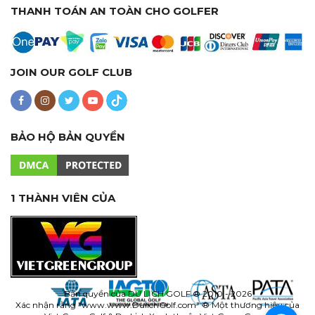
THANH TOÁN AN TOÀN CHO GOLFER
JOIN OUR GOLF CLUB
BẢO HỘ BẢN QUYỀN
1 THÀNH VIÊN CỦA
Bản quyền của
DU LỊCH GOLF
® 2010 - 2026
Xác nhận rằng "www.
www.DulichGolf.com
" ® Một thương hiệu của