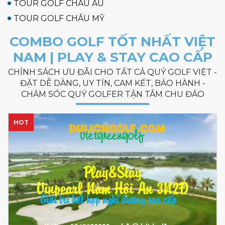
TOUR GOLF CHÂU ÂU
TOUR GOLF CHÂU MỸ
COMBO GOLF TỐT NHẤT VIỆT
NAM | PLAY & STAY CAO CẤP
CHÍNH SÁCH ƯU ĐÃI CHO TẤT CẢ QUÝ GOLF VIỆT -
ĐẶT DỄ DÀNG, UY TÍN, CAM KẾT, BẢO HÀNH -
CHĂM SÓC QUÝ GOLFER TẬN TÂM CHU ĐÁO
HOT