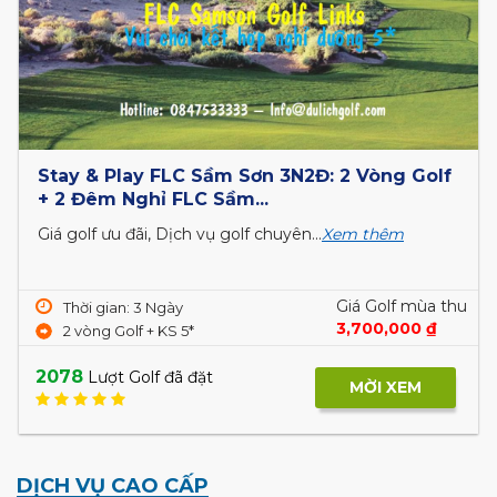
Stay & Play FLC Sầm Sơn 3N2Đ: 2 Vòng Golf
+ 2 Đêm Nghỉ FLC Sầm...
Giá golf ưu đãi, Dịch vụ golf chuyên...
Xem thêm
Giá Golf mùa thu
Thời gian: 3 Ngày
3,700,000 ₫
2 vòng Golf + KS 5*
2078
Lượt Golf đã đặt
MỜI XEM
DỊCH VỤ CAO CẤP