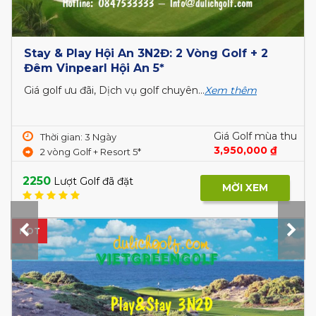
Stay & Play Hội An 3N2Đ: 2 Vòng Golf + 2
Đêm Vinpearl Hội An 5*
Giá golf ưu đãi, Dịch vụ golf chuyên...
Xem thêm
Giá Golf mùa thu
Thời gian: 3 Ngày
3,950,000 ₫
2 vòng Golf + Resort 5*
2250
Lượt Golf đã đặt
MỜI XEM
HOT