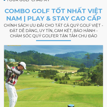
COMBO GOLF TỐT NHẤT VIỆT
NAM | PLAY & STAY CAO CẤP
CHÍNH SÁCH ƯU ĐÃI CHO TẤT CẢ QUÝ GOLF VIỆT -
ĐẶT DỄ DÀNG, UY TÍN, CAM KẾT, BẢO HÀNH -
CHĂM SÓC QUÝ GOLFER TẬN TÂM CHU ĐÁO