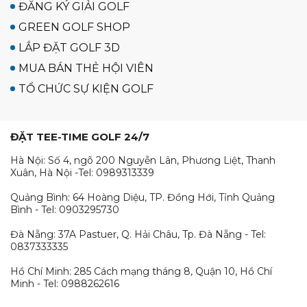
ĐĂNG KÝ GIẢI GOLF
GREEN GOLF SHOP
LẮP ĐẶT GOLF 3D
MUA BÁN THẺ HỘI VIÊN
TỔ CHỨC SỰ KIỆN GOLF
ĐẶT TEE-TIME GOLF 24/7
Hà Nội: Số 4, ngõ 200 Nguyễn Lân, Phương Liệt, Thanh
Xuân, Hà Nội -Tel: 0989313339
Quảng Bình: 64 Hoàng Diệu, TP. Đồng Hới, Tỉnh Quảng
Bình - Tel: 0903295730
Đà Nẵng: 37A Pastuer, Q. Hải Châu, Tp. Đà Nẵng - Tel:
0837333335
Hồ Chí Minh: 285 Cách mạng tháng 8, Quận 10, Hồ Chí
Minh - Tel: 0988262616