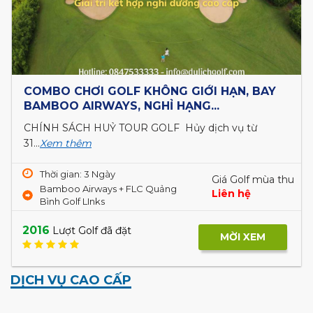
COMBO CHƠI GOLF KHÔNG GIỚI HẠN, BAY
BAMBOO AIRWAYS, NGHỈ HẠNG...
CHÍNH SÁCH HUỶ TOUR GOLF Hủy dịch vụ từ
31...
Xem thêm
Thời gian: 3 Ngày
Giá Golf mùa thu
Bamboo Airways + FLC Quảng
Liên hệ
Bình Golf LInks
2016
Lượt Golf đã đặt
MỜI XEM
DỊCH VỤ CAO CẤP